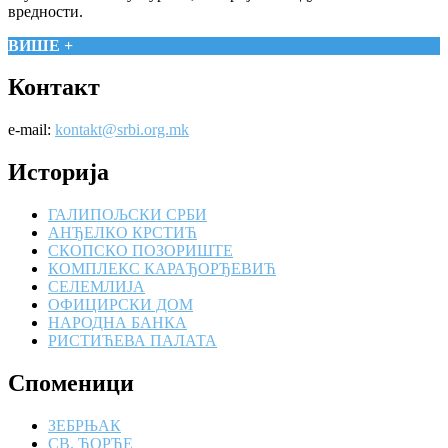
вредности.
ВИШЕ +
Контакт
e-mail:
kontakt@srbi.org.mk
Историја
ГАЛИПОЉСКИ СРБИ
АНЂЕЛКО КРСТИЋ
СКОПСКО ПОЗОРИШТЕ
КОМПЛЕКС КАРАЂОРЂЕВИЋ
СЕЛЕМЛИЈА
ОФИЦИРСКИ ДОМ
НАРОДНА БАНКА
РИСТИЋЕВА ПАЛАТА
Споменици
ЗЕБРЊАК
СВ. ЂОРЂЕ