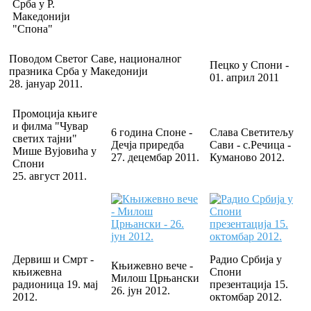
Срба у Р.
Македонији
"Спона"
Поводом Светог Саве, националног
Пецко у Спони -
празника Срба у Македонији
01. април 2011
28. јануар 2011.
Промоција књиге
и филма "Чувар
6 година Споне -
Слава Светитељу
светих тајни"
Дечја приредба
Сави - с.Речица -
Мише Вујовића у
27. децембар 2011.
Куманово 2012.
Спони
25. август 2011.
Дервиш и Смрт -
Радио Србија у
Књижевно вече -
књижевна
Спони
Милош Црњански
радионица 19. мај
презентација 15.
26. јун 2012.
2012.
октомбар 2012.