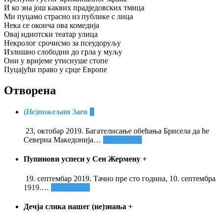
И ко зна још каквих прадједовских тмица
Ми пуцамо страсно из публике с лица
Нека се оконча ова комедија
Овај идиотски театар улица
Некролог срочисмо за псеудоруљу
Излишно слободни до грла у муљу
Они у вријеме утиснуше стопе
Пуцајући право у срце Европе
Отворена
(Не)пожељни Заев
+
23, октобар 2019. Багателисање обећања Брисела да ће
Северна Македонија
…
Опширније
Пупинови успеси у Сен Жермену
+
19. септембар 2019. Тачно пре сто година, 10. септембра
1919.
…
Опширније
Дечја слика нашег (не)знања
+