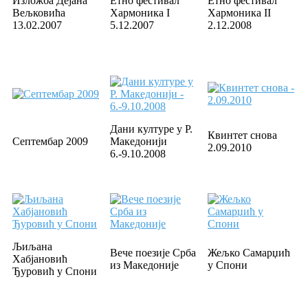
Изложба Дејана
Етно фестивал
Етно фестивал
Вељковића
Хармоника I
Хармоника II
13.02.2007
5.12.2007
2.12.2008
Дани културе у Р.
Квинтет снова
Септембар 2009
Македонији
2.09.2010
6.-9.10.2008
Љиљана
Вече поезије Срба
Жељко Самарџић
Хабјановић
из Македоније
у Спони
Ђуровић у Спони