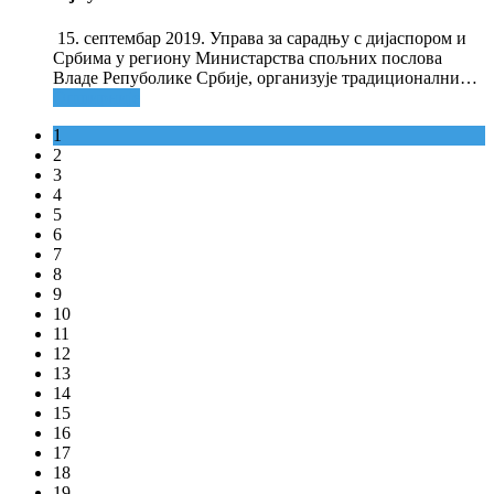
15. септембар 2019. Управа за сарадњу с дијаспором и
Србима у региону Министарства спољних послова
Владе Репуболике Србије, организује традиционални
…
Опширније
1
2
3
4
5
6
7
8
9
10
11
12
13
14
15
16
17
18
19