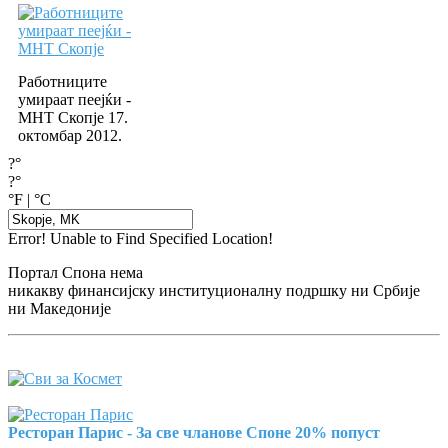
Работниците
умираат пеејќи -
МНТ Скопје 17.
октомбар 2012.
?°
?°
°F
|
°C
Error! Unable to Find Specified Location!
Портал Спона нема
никакву финансијску институционалну подршку ни Србије
ни Македоније
Ресторан Парис - За све чланове Споне 20% попуст