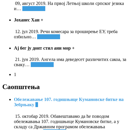
09, август 2019. На првој Летњој школи српског језика
и
…
Опширније
Јоханес Хан
+
12. јул 2019. Речи комесара за проширење ЕУ, треба
озбиљно
…
Опширније
Ај бег ју донт стил ани мор
+
21. јун 2019. Ангела има деведесет различитих сакоа, за
сваку
…
Опширније
1
Саопштења
Обележавање 107. годишњице Кумановске битке на
Зебрњаку
+
15. октобар 2019. Обавештавамо да ће поводом
обележавања 107. годишњице Кумановске битке, а у
складу са Државним програмом обележавања