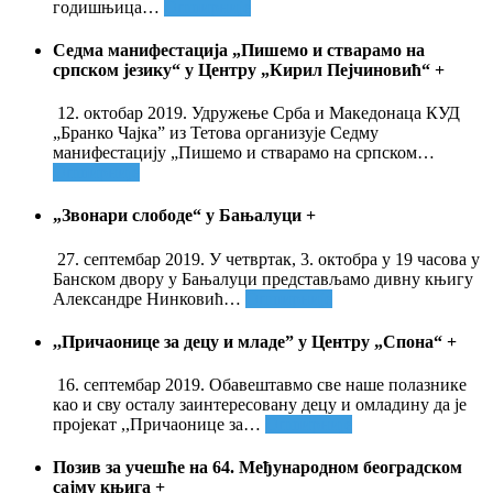
годишњица
…
Опширније
Седма манифестација „Пишемо и стварамо на
српском језику“ у Центру „Кирил Пејчиновић“
+
12. октобар 2019. Удружење Срба и Македонаца КУД
„Бранко Чајка” из Тетова организује Седму
манифестацију „Пишемо и стварамо на српском
…
Опширније
„Звонари слободе“ у Бањалуци
+
27. септембар 2019. У четвртак, 3. октобра у 19 часова у
Банском двору у Бањалуци представљамо дивну књигу
Александре Нинковић
…
Опширније
,,Причаонице за децу и младе” у Центру „Спона“
+
16. септембар 2019. Обавештавмо све наше полазнике
као и сву осталу заинтересовану децу и омладину да је
пројекат ,,Причаонице за
…
Опширније
Позив за учешће на 64. Међународном београдском
сајму књига
+