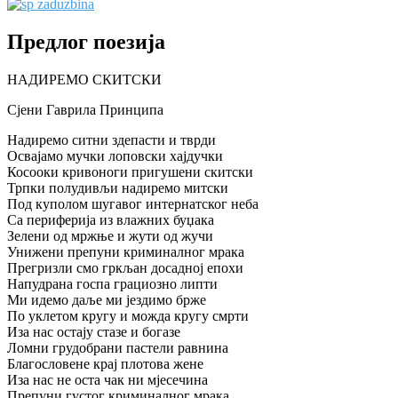
Предлог поезија
НАДИРЕМО СКИТСКИ
Сјени Гаврила Принципа
Надиремо ситни здепасти и тврди
Освајамо мучки лоповски хајдучки
Косооки кривоноги пригушени скитски
Трпки полудивљи надиремо митски
Под куполом шугавог интернатског неба
Са периферија из влажних буџака
Зелени од мржње и жути од жучи
Унижени препуни криминалног мрака
Прегризли смо гркљан досадној епохи
Напудрана госпа грациозно липти
Ми идемо даље ми јездимо брже
По уклетом кругу и можда кругу смрти
Иза нас остају стазе и богазе
Ломни грудобрани пастели равнина
Благословене крај плотова жене
Иза нас не оста чак ни мјесечина
Препуни густог криминалног мрака