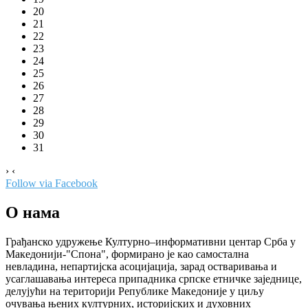
20
21
22
23
24
25
26
27
28
29
30
31
›
‹
Follow via Facebook
О нама
Грађанско удружење Културно–информативни центар Срба у
Македонији-"Спона", формирано је као самостална
невладина, непартијска асоцијација, зарад остваривања и
усаглашавања интереса припадника српске етничке заједнице,
делујући на територији Републике Македоније у циљу
очувања њених културних, историјских и духовних