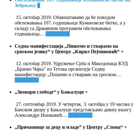
Зебрњаку
+
15. октобар 2019. Обавештавамо да ће поводом
обележавања 107. годишњице Кумановске битке, а у
складу са Државним програмом обележавања
годишњица
…
Опширније
Седма манифестација „Пишемо и стварамо на
српском језику“ у Центру „Кирил Пејчиновић“
+
12. октобар 2019. Удружење Срба и Македонаца КУД
„Бранко Чајка” из Тетова организује Седму
манифестацију „Пишемо и стварамо на српском
…
Опширније
„Звонари слободе“ у Бањалуци
+
27. септембар 2019. У четвртак, 3. октобра у 19 часова у
Банском двору у Бањалуци представљамо дивну књигу
Александре Нинковић
…
Опширније
,,Причаонице за децу и младе” у Центру „Спона“
+