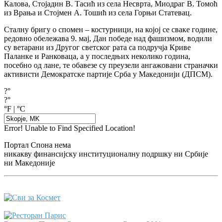
Калова, Стојадин В. Тасић из села Несврта, Миодраг В. Томоћ
из Врања и Стојмен А. Тошић из села Горњи Статевац.
Сталну бригу о спомен – костурници, на којој се сваке године,
редовно обележава 9. мај, Дан победе над фашизмом, водили
су ветарани из Другог светског рата са подручја Криве
Паланке и Ранковаца, а у последњих неколико година,
посебно од лане, те обавезе су преузели ангажовани страначки
активисти Демократске партије Срба у Македонији (ДПСМ).
?°
?°
°F
|
°C
Error! Unable to Find Specified Location!
Портал Спона нема
никакву финансијску институционалну подршку ни Србије
ни Македоније