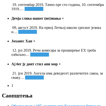
19. септембар 2019. Тачно пре сто година, 10. септембра
1919.
…
Опширније
Дечја слика нашег (не)знања
+
09, август 2019. На првој Летњој школи српског језика
и
…
Опширније
Јоханес Хан
+
12. јул 2019. Речи комесара за проширење ЕУ, треба
озбиљно
…
Опширније
Ај бег ју донт стил ани мор
+
21. јун 2019. Ангела има деведесет различитих сакоа, за
сваку
…
Опширније
1
Саопштења
Обележавање 107. годишњице Кумановске битке на