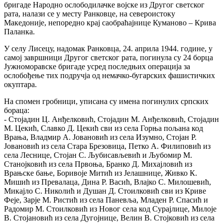
бригаде Народно ослободилачке војске из Другог светског
рата, налази се у месту Ранковце, на североистоку
Македоније, непоредно крај саобраћајнице Куманово – Крива
Паланка.
У селу Лисецу, надомак Ранковца, 24. априла 1944. године, у
самој завршници Другог светског рата, погинула су 24 борца
Јужноморавске бригаде усред последњих операција за
ослобођење тих подручја од немачко-бугарских фашистичких
окуптара.
На спомен гробници, уписана су имена погинулих српских
бораца:
- Стојадин Ц. Анђелковић, Стојадин М. Анђелковић, Стојадин
М. Цекић, Славко Д. Цекић сви из села Горња пољана код
Врања, Владмир А. Јовановић из села Изумно, Стојан Р.
Јовановић из села Стара Брезовица, Петко А. Филиповић из
села Леснице, Стојан С. Љубисављевић и Љубомир М.
Станојковић из села Првоња, Бранко Д. Михајловић из
Врањске бање, Боривоје Митић из Јелашнице, Живко К.
Мишић из Превалаца, Дина Р. Васић, Влајко С. Милошевић,
Микајло С. Николић и Душан Д. Стоилковић сви из Криве
Феје, Зарје М. Ристић из села Паневља, Младен Р. Спасић и
Радомир М. Стоилковић из Новог села код Сурајлице, Милоје
В. Стојановић из села Дугојнице, Велин В. Стојковић из села