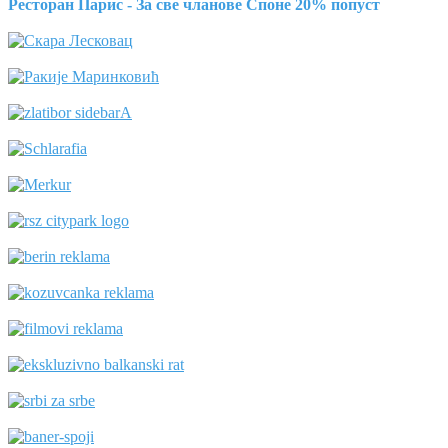
Ресторан Парис - За све чланове Споне 20% попуст