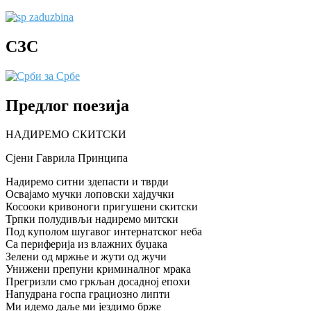
СЗС
Предлог поезија
НАДИРЕМО СКИТСКИ
Сјени Гаврила Принципа
Надиремо ситни здепасти и тврди
Освајамо мучки лоповски хајдучки
Косооки кривоноги пригушени скитски
Трпки полудивљи надиремо митски
Под куполом шугавог интернатског неба
Са периферија из влажних буџака
Зелени од мржње и жути од жучи
Унижени препуни криминалног мрака
Прегризли смо гркљан досадној епохи
Напудрана госпа грациозно липти
Ми идемо даље ми јездимо брже