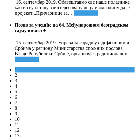
16. септембар 2019. Обавештавмо све наше полазнике
као и сву осталу заинтересовану децу и омладину да је
пројекат ,,Причаонице за
…
Опширније
Позив за учешће на 64. Међународном београдском
сајму књига
+
15. септембар 2019. Управа за сарадњу с дијаспором и
Србима у региону Министарства спољних послова
Владе Репуболике Србије, организује традиционални
…
Опширније
1
2
3
4
5
6
7
8
9
10
11
12
13