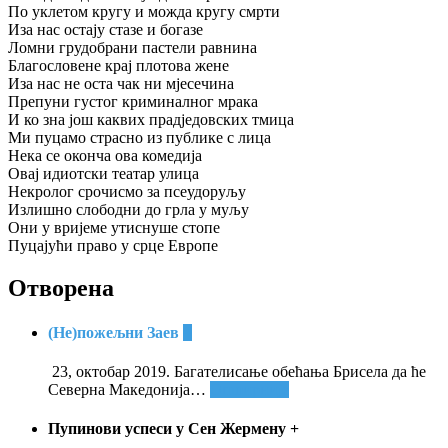
По уклетом кругу и можда кругу смрти
Иза нас остају стазе и богазе
Ломни грудобрани пастели равнина
Благословене крај плотова жене
Иза нас не оста чак ни мјесечина
Препуни густог криминалног мрака
И ко зна још каквих прадједовских тмица
Ми пуцамо страсно из публике с лица
Нека се оконча ова комедија
Овај идиотски театар улица
Некролог срочисмо за псеудоруљу
Излишно слободни до грла у муљу
Они у вријеме утиснуше стопе
Пуцајући право у срце Европе
Отворена
(Не)пожељни Заев
+
23, октобар 2019. Багателисање обећања Брисела да ће
Северна Македонија
…
Опширније
Пупинови успеси у Сен Жермену
+