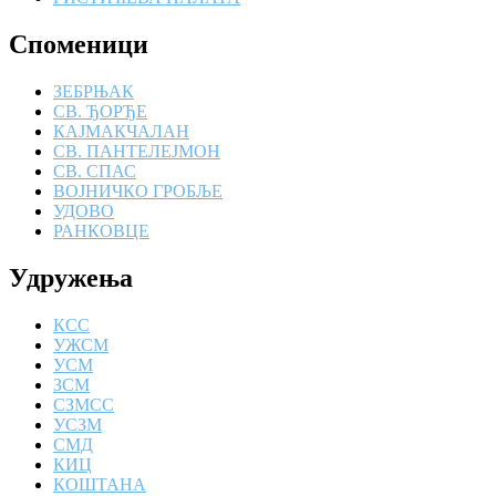
Споменици
ЗЕБРЊАК
СВ. ЂОРЂЕ
КАЈМАКЧАЛАН
СВ. ПАНТЕЛЕЈМОН
СВ. СПАС
ВОЈНИЧКО ГРОБЉЕ
УДОВО
РАНКОВЦЕ
Удружења
КСС
УЖСМ
УСМ
ЗСМ
СЗМСС
УСЗМ
СМД
КИЦ
КОШТАНА