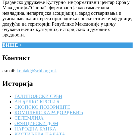
Грађанско удружење Културно–информативни центар Срба у
Македонији-"Спона", формирано је као самостална
невладина, непартијска асоцијација, зарад остваривања и
усаглашавања интереса припадника српске етничке заједнице,
делујући на територији Републике Македоније у циљу
очувања њених културних, историјских и духовних
вредности.
ВИШЕ +
Контакт
e-mail:
kontakt@srbi.org.mk
Историја
ГАЛИПОЉСКИ СРБИ
АНЂЕЛКО КРСТИЋ
СКОПСКО ПОЗОРИШТЕ
КОМПЛЕКС КАРАЂОРЂЕВИЋ
СЕЛЕМЛИЈА
ОФИЦИРСКИ ДОМ
НАРОДНА БАНКА
РИСТИЋЕВА ПАЛАТА