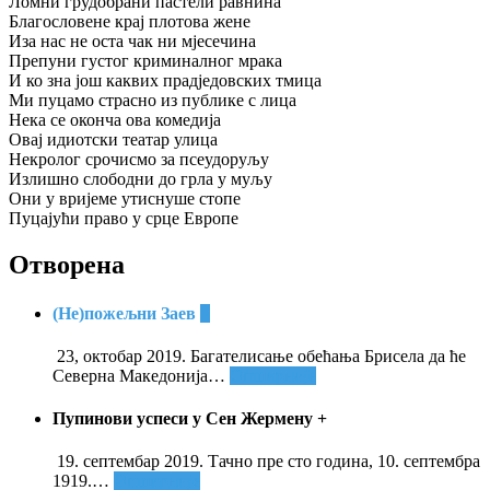
Ломни грудобрани пастели равнина
Благословене крај плотова жене
Иза нас не оста чак ни мјесечина
Препуни густог криминалног мрака
И ко зна још каквих прадједовских тмица
Ми пуцамо страсно из публике с лица
Нека се оконча ова комедија
Овај идиотски театар улица
Некролог срочисмо за псеудоруљу
Излишно слободни до грла у муљу
Они у вријеме утиснуше стопе
Пуцајући право у срце Европе
Отворена
(Не)пожељни Заев
+
23, октобар 2019. Багателисање обећања Брисела да ће
Северна Македонија
…
Опширније
Пупинови успеси у Сен Жермену
+
19. септембар 2019. Тачно пре сто година, 10. септембра
1919.
…
Опширније