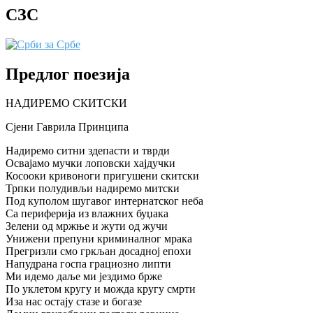
СЗС
Предлог поезија
НАДИРЕМО СКИТСКИ
Сјени Гаврила Принципа
Надиремо ситни здепасти и тврди
Освајамо мучки лоповски хајдучки
Косооки кривоноги пригушени скитски
Трпки полудивљи надиремо митски
Под куполом шугавог интернатског неба
Са периферија из влажних буџака
Зелени од мржње и жути од жучи
Унижени препуни криминалног мрака
Прегризли смо гркљан досадној епохи
Напудрана госпа грациозно липти
Ми идемо даље ми јездимо брже
По уклетом кругу и можда кругу смрти
Иза нас остају стазе и богазе