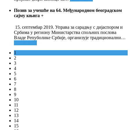
Позив за учешће на 64. Међународном београдском
сајму књига
+
15. септембар 2019. Управа за сарадњу с дијаспором и
Србима у региону Министарства спољних послова
Владе Репуболике Србије, организује традиционални
…
Опширније
1
2
3
4
5
6
7
8
9
10
11
12
13
14
15