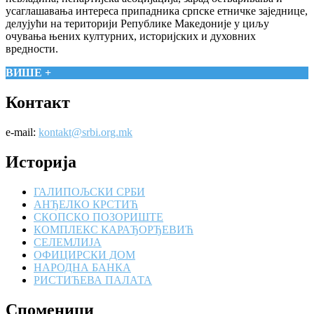
усаглашавања интереса припадника српске етничке заједнице,
делујући на територији Републике Македоније у циљу
очувања њених културних, историјских и духовних
вредности.
ВИШЕ +
Контакт
e-mail:
kontakt@srbi.org.mk
Историја
ГАЛИПОЉСКИ СРБИ
АНЂЕЛКО КРСТИЋ
СКОПСКО ПОЗОРИШТЕ
КОМПЛЕКС КАРАЂОРЂЕВИЋ
СЕЛЕМЛИЈА
ОФИЦИРСКИ ДОМ
НАРОДНА БАНКА
РИСТИЋЕВА ПАЛАТА
Споменици