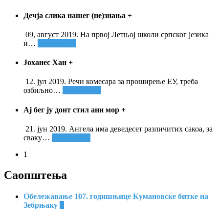
Дечја слика нашег (не)знања
+
09, август 2019. На првој Летњој школи српског језика
и
…
Опширније
Јоханес Хан
+
12. јул 2019. Речи комесара за проширење ЕУ, треба
озбиљно
…
Опширније
Ај бег ју донт стил ани мор
+
21. јун 2019. Ангела има деведесет различитих сакоа, за
сваку
…
Опширније
1
Саопштења
Обележавање 107. годишњице Кумановске битке на
Зебрњаку
+