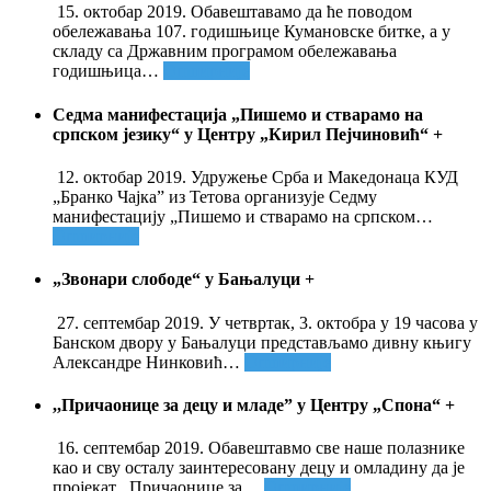
15. октобар 2019. Обавештавамо да ће поводом
обележавања 107. годишњице Кумановске битке, а у
складу са Државним програмом обележавања
годишњица
…
Опширније
Седма манифестација „Пишемо и стварамо на
српском језику“ у Центру „Кирил Пејчиновић“
+
12. октобар 2019. Удружење Срба и Македонаца КУД
„Бранко Чајка” из Тетова организује Седму
манифестацију „Пишемо и стварамо на српском
…
Опширније
„Звонари слободе“ у Бањалуци
+
27. септембар 2019. У четвртак, 3. октобра у 19 часова у
Банском двору у Бањалуци представљамо дивну књигу
Александре Нинковић
…
Опширније
,,Причаонице за децу и младе” у Центру „Спона“
+
16. септембар 2019. Обавештавмо све наше полазнике
као и сву осталу заинтересовану децу и омладину да је
пројекат ,,Причаонице за
…
Опширније