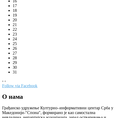
16
17
18
19
20
21
22
23
24
25
26
27
28
29
30
31
›
‹
Follow via Facebook
О нама
Грађанско удружење Културно–информативни центар Срба у
Македонији-"Спона", формирано је као самостална
невладина, непартијска асоцијација, зарад остваривања и