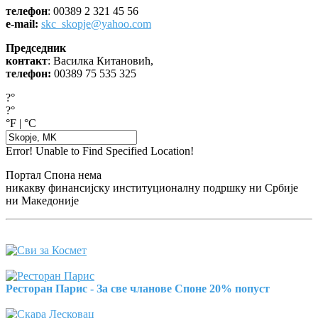
телефон
: 00389 2 321 45 56
e-mail:
skc_skopje@yahoo.com
Председник
контакт
: Василка Китановић,
телефон:
00389 75 535 325
?°
?°
°F
|
°C
Error! Unable to Find Specified Location!
Портал Спона нема
никакву финансијску институционалну подршку ни Србије
ни Македоније
Ресторан Парис - За све чланове Споне 20% попуст