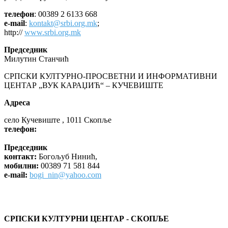
телефон
: 00389 2 6133 668
e-mail
:
kontakt@srbi.org.mk
;
http://
www.srbi.org.mk
Председник
Милутин Станчић
СРПСКИ КУЛТУРНО-ПРОСВЕТНИ И ИНФОРМАТИВНИ
ЦЕНТАР „ВУК КАРАЏИЋ“ – КУЧЕВИШТЕ
Адреса
село Кучевиште , 1011 Скопље
телефон:
Председник
контакт:
Богољуб Нинић,
мобилни:
00389 71 581 844
e-mail:
bogi_nin@yahoo.com
СРПСКИ КУЛТУРНИ ЦЕНТАР - СКОПЉЕ