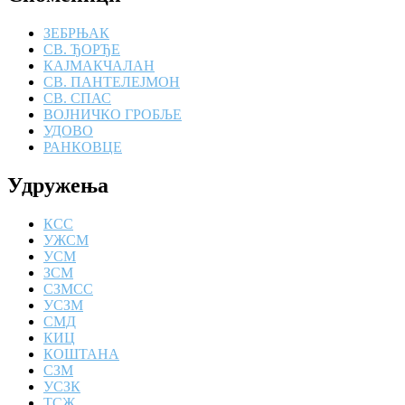
ЗЕБРЊАК
СВ. ЂОРЂЕ
КАЈМАКЧАЛАН
СВ. ПАНТЕЛЕЈМОН
СВ. СПАС
ВОЈНИЧКО ГРОБЉЕ
УДОВО
РАНКОВЦЕ
Удружења
КСС
УЖСМ
УСМ
ЗСМ
СЗМСС
УСЗМ
СМД
КИЦ
КОШТАНА
СЗМ
УСЗК
ТСЖ